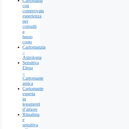
Cartomanti
con
comprovata
esperienza
per
consulti
a
basso
costo
Cartomanzia
–
Astrologia
Sensitiva
Elena
–
Cartomante
amica
Cartomante
esperta
in
legamenti
d’amore
Ritualista
e
sensitiva