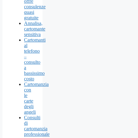
offre
consulenze
quasi
gratuite
Annalisa,
cartomante
sensitiva
Cartomanti
al
telefono
–
consulto
a
bassissimo
costo
Cartomanzia
con
le
carte
degli
angeli
Consulti
di
cartomanzia
professionale