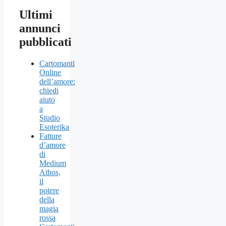
Ultimi
annunci
pubblicati
Cartomanti
Online
dell’amore:
chiedi
aiuto
a
Studio
Esoterika
Fatture
d’amore
di
Medium
Athos,
il
potere
della
magia
rossa