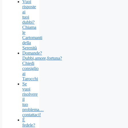
Vuoi
risposte
ai
tuoi
dubbi?
Chiama
le
Cartomanti
della
Serenità
Domande?
Dubbi,amore,fortuna?
Chiedi
consiglio
ai
Tarocchi
Se
vuoi
risolvere
il
tuo
problema…
contattaci!
É
fedele?