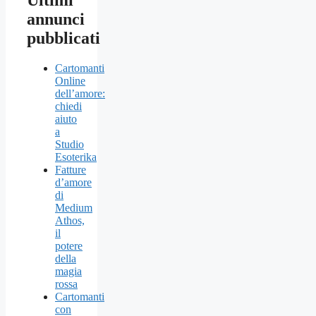
Ultimi
annunci
pubblicati
Cartomanti
Online
dell’amore:
chiedi
aiuto
a
Studio
Esoterika
Fatture
d’amore
di
Medium
Athos,
il
potere
della
magia
rossa
Cartomanti
con