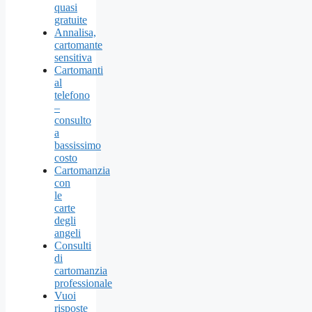
quasi
gratuite
Annalisa,
cartomante
sensitiva
Cartomanti
al
telefono
–
consulto
a
bassissimo
costo
Cartomanzia
con
le
carte
degli
angeli
Consulti
di
cartomanzia
professionale
Vuoi
risposte