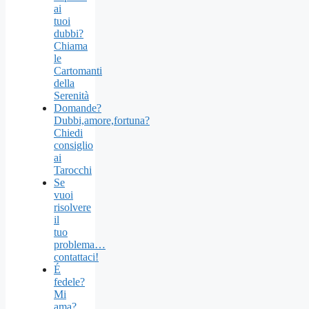
ai
tuoi
dubbi?
Chiama
le
Cartomanti
della
Serenità
Domande?
Dubbi,amore,fortuna?
Chiedi
consiglio
ai
Tarocchi
Se
vuoi
risolvere
il
tuo
problema…
contattaci!
É
fedele?
Mi
ama?