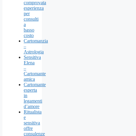
comprovata
esperienza
per
consulti
a
basso
costo
Cartomanzia
–
Astrologia
Sensitiva
Elena
–
Cartomante
amica
Cartomante
esperta
in
legamenti
d’amore
Ritualista
e
sensitiva
offre
consulenze