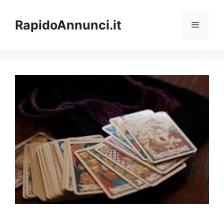
Vai
al
RapidoAnnunci.it
Menu
contenuto