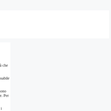
tà che
nsabile
 sono
e. Per
 i