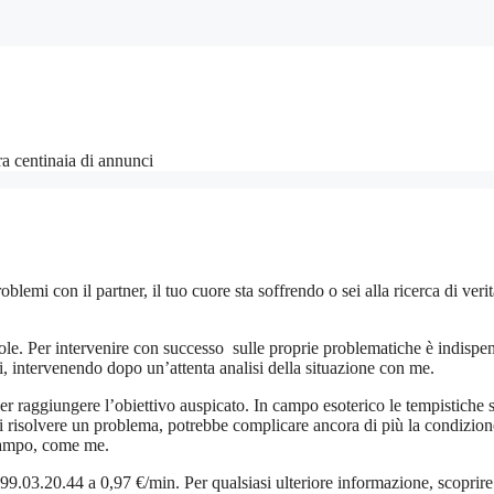
fra centinaia di annunci
lemi con il partner, il tuo cuore sta soffrendo o sei alla ricerca di veri
gole. Per intervenire con successo sulle proprie problematiche è indispe
mi, intervenendo dopo un’attenta analisi della situazione con me.
 per raggiungere l’obiettivo auspicato. In campo esoterico le tempistiche
i risolvere un problema, potrebbe complicare ancora di più la condizion
 campo, come me.
9.03.20.44 a 0,97 €/min. Per qualsiasi ulteriore informazione, scoprire