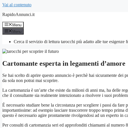
Vai al contenuto
RapidoAnnunci.it
Menu
Menu
Cerca il servizio di lettura tarocchi più adatto alle tue esigenze 
Cartomante esperta in legamenti d’amore
Se hai scelto di aprire questo annuncio è perchè hai sicuramente dei prob
da sola non potrai mai scoprire.
La cartomanzia è un’arte che esiste da milioni di anni ma, ha delle re
che il consultante sia realmente intenzionato a risolvere i suoi proble
É necessario studiare bene la circostanza per scegliere i passi da fare
importantissime: ad esempio lasciare trascorrere troppo tempo prima d
questo è necessario agire prontamente rivolgendosi ad un esperto in
Per consulti di cartomanzia seri ed approfonditi chiamami al numero 89