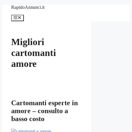
Vai
RapidoAnnunci.it
al
contenuto
Menu
Migliori
cartomanti
amore
Cartomanti esperte in
amore – consulto a
basso costo