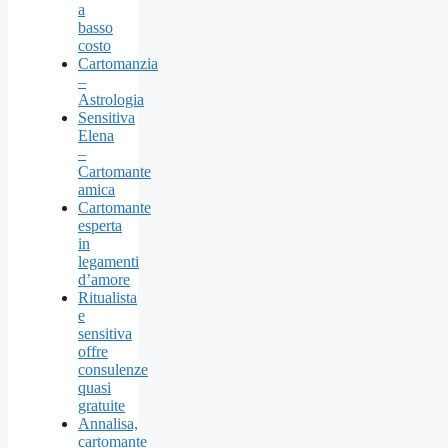
a
basso
costo
Cartomanzia
–
Astrologia
Sensitiva
Elena
–
Cartomante
amica
Cartomante
esperta
in
legamenti
d’amore
Ritualista
e
sensitiva
offre
consulenze
quasi
gratuite
Annalisa,
cartomante