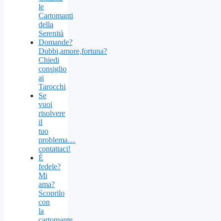
le
Cartomanti
della
Serenità
Domande?
Dubbi,amore,fortuna?
Chiedi
consiglio
ai
Tarocchi
Se
vuoi
risolvere
il
tuo
problema…
contattaci!
É
fedele?
Mi
ama?
Scoprilo
con
la
cartomante