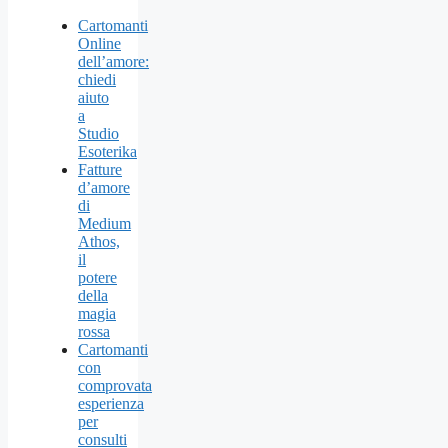
Cartomanti
Online
dell’amore:
chiedi
aiuto
a
Studio
Esoterika
Fatture
d’amore
di
Medium
Athos,
il
potere
della
magia
rossa
Cartomanti
con
comprovata
esperienza
per
consulti