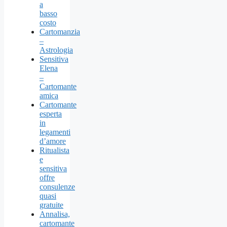
a
basso
costo
Cartomanzia
–
Astrologia
Sensitiva
Elena
–
Cartomante
amica
Cartomante
esperta
in
legamenti
d’amore
Ritualista
e
sensitiva
offre
consulenze
quasi
gratuite
Annalisa,
cartomante