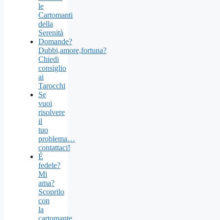
le
Cartomanti
della
Serenità
Domande?
Dubbi,amore,fortuna?
Chiedi
consiglio
ai
Tarocchi
Se
vuoi
risolvere
il
tuo
problema…
contattaci!
É
fedele?
Mi
ama?
Scoprilo
con
la
cartomante