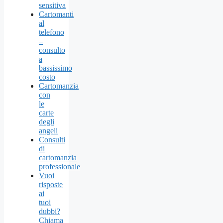
sensitiva
Cartomanti
al
telefono
–
consulto
a
bassissimo
costo
Cartomanzia
con
le
carte
degli
angeli
Consulti
di
cartomanzia
professionale
Vuoi
risposte
ai
tuoi
dubbi?
Chiama