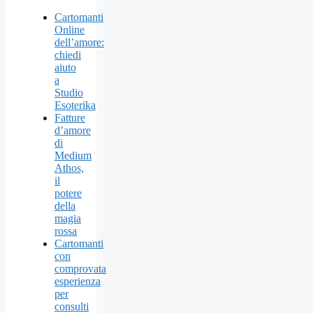
Cartomanti
Online
dell’amore:
chiedi
aiuto
a
Studio
Esoterika
Fatture
d’amore
di
Medium
Athos,
il
potere
della
magia
rossa
Cartomanti
con
comprovata
esperienza
per
consulti