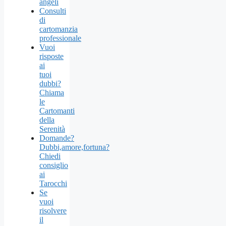
angeli
Consulti
di
cartomanzia
professionale
Vuoi
risposte
ai
tuoi
dubbi?
Chiama
le
Cartomanti
della
Serenità
Domande?
Dubbi,amore,fortuna?
Chiedi
consiglio
ai
Tarocchi
Se
vuoi
risolvere
il