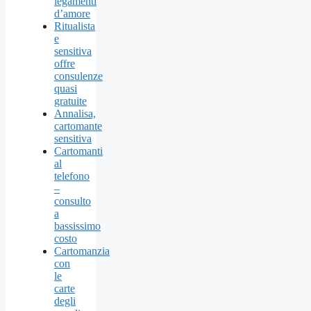
legamenti
d’amore
Ritualista
e
sensitiva
offre
consulenze
quasi
gratuite
Annalisa,
cartomante
sensitiva
Cartomanti
al
telefono
–
consulto
a
bassissimo
costo
Cartomanzia
con
le
carte
degli