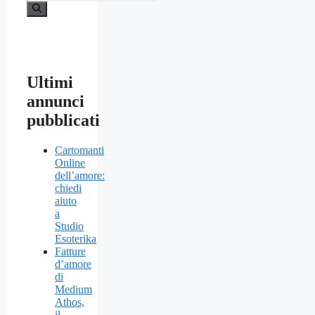
Ultimi
annunci
pubblicati
Cartomanti
Online
dell’amore:
chiedi
aiuto
a
Studio
Esoterika
Fatture
d’amore
di
Medium
Athos,
il