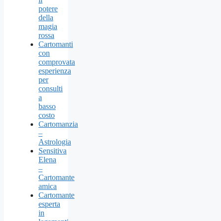
potere
della
magia
rossa
Cartomanti
con
comprovata
esperienza
per
consulti
a
basso
costo
Cartomanzia
–
Astrologia
Sensitiva
Elena
–
Cartomante
amica
Cartomante
esperta
in