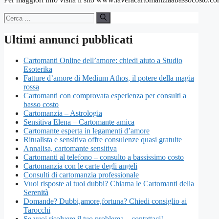
Ricerca
per:
Ultimi annunci pubblicati
Cartomanti Online dell’amore: chiedi aiuto a Studio
Esoterika
Fatture d’amore di Medium Athos, il potere della magia
rossa
Cartomanti con comprovata esperienza per consulti a
basso costo
Cartomanzia – Astrologia
Sensitiva Elena – Cartomante amica
Cartomante esperta in legamenti d’amore
Ritualista e sensitiva offre consulenze quasi gratuite
Annalisa, cartomante sensitiva
Cartomanti al telefono – consulto a bassissimo costo
Cartomanzia con le carte degli angeli
Consulti di cartomanzia professionale
Vuoi risposte ai tuoi dubbi? Chiama le Cartomanti della
Serenità
Domande? Dubbi,amore,fortuna? Chiedi consiglio ai
Tarocchi
Se vuoi risolvere il tuo problema…contattaci!