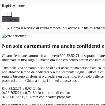
Vai
RapidoAnnunci.it
al
contenuto
Menu
Menu
Cerca il servizio di lettura tarocchi più adatto alle tue esigenze 
Non solo cartomanti ma anche confidenti e
Chiama le nostre cartomanti al numero 899.32.52.71, ti sapranno dare t
rinunciare ai tuoi sogni! Chiama ora il nostro centro per un consulto d
Tutti nella vita abbiamo bisogno di aver accanto una persona amica, ch
non abbiano tempo da dedicarci o semplicemente voglia…allora a chi 
senta il bisogno di sfogarsi o chiedere un consiglio. Non solo delle sens
problemi altrui. Chiama i nostri numeri a basso costo:
899.32.52.71 a 0,97 €/min
0423.705221 a 0,71 €/min con carta di credito
02.2000.72 a 0,71 €/min con ricarica prepagata
Per maggiori info visita il sito www.laveracartomanziaabassocosto.c