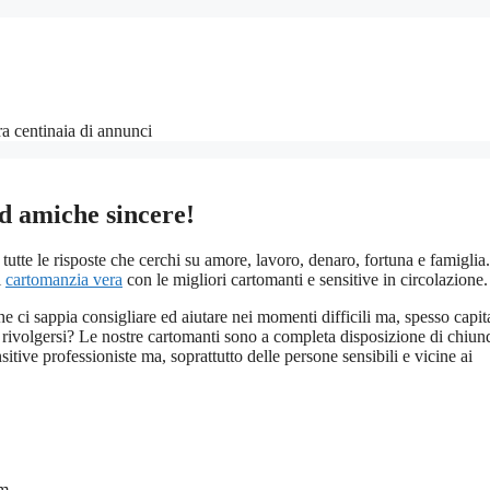
fra centinaia di annunci
d amiche sincere!
utte le risposte che cerchi su amore, lavoro, denaro, fortuna e famigli
i
cartomanzia vera
con le migliori cartomanti e sensitive in circolazione.
e ci sappia consigliare ed aiutare nei momenti difficili ma, spesso capit
rivolgersi? Le nostre cartomanti sono a completa disposizione di chiun
itive professioniste ma, soprattutto delle persone sensibili e vicine ai
om