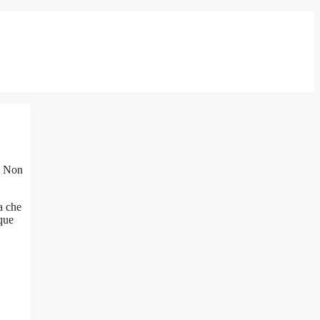
a. Non
a che
que