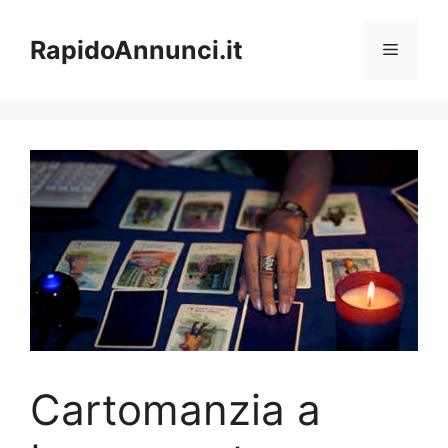
Vai
al
RapidoAnnunci.it
Menu
contenuto
Cartomanzia a